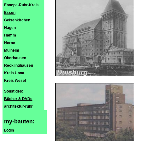
Ennepe-Ruhr-Kreis
Essen
Gelsenkirchen
Hagen
Hamm
Herne
Mülheim
Oberhausen
Recklinghausen
Kreis Unna
Kreis Wesel
Sonstiges:
Bücher & DVDs
architektur-ruhr
my-bauten:
Login