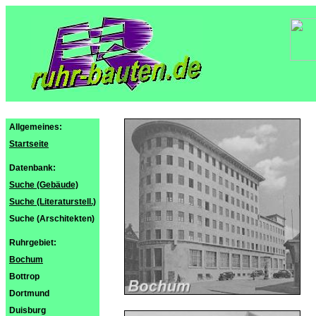
Allgemeines:
Startseite
Datenbank:
Suche (Gebäude)
Suche (Literaturstell.)
Suche (Arschitekten)
Ruhrgebiet:
Bochum
Bottrop
Dortmund
Duisburg